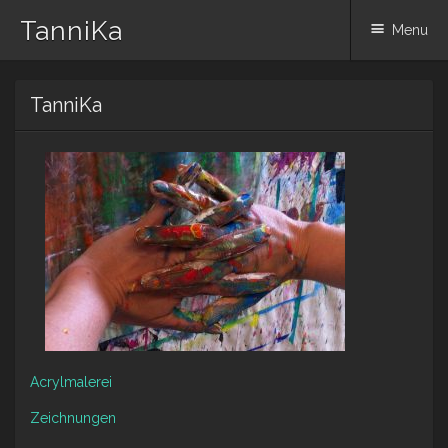
TanniKa
Menu
Skip
TanniKa
to
content
Acrylmalerei
Zeichnungen